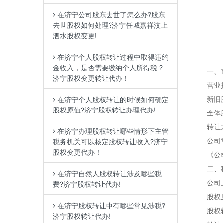
在济宁公司股东去世了怎么办?股东
去世股权如何处理?济宁任城嘉祥汶上
泗水股权变更!
在济宁个人股权转让过程中取得违约
金收入，是否需要缴纳个人所得税 ?
一、市场
济宁股权变更转让代办！
营业执
新旧股东
在济宁个人股权转让的时候如何确定
股权原值?济宁股权转让办理代办!
全体股东
转让方与
在济宁办理股权转让哪些情形下主管
公司章程
税务机关可以核定股权转让收入?济宁
股权变更代办！
《公司登
二、税务
在济宁自然人股权转让涉及哪些税
公司上季
费?济宁股权转让代办!
股权原值
在济宁股权转让中有哪些常见涉税?
股权转让
济宁股权转让代办!