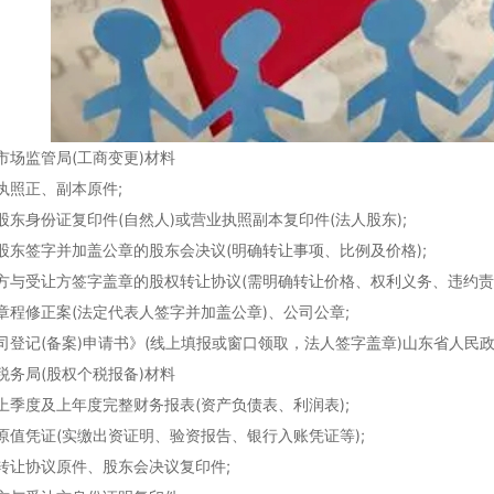
监管局(工商变更)材料
照正、副本原件;
身份证复印件(自然人)或营业执照副本复印件(法人股东);
签字并加盖公章的股东会决议(明确转让事项、比例及价格);
受让方签字盖章的股权转让协议(需明确转让价格、权利义务、违约责任
修正案(法定代表人签字并加盖公章)、公司公章;
记(备案)申请书》(线上填报或窗口领取，法人签字盖章)山东省人民
局(股权个税报备)材料
度及上年度完整财务报表(资产负债表、利润表);
凭证(实缴出资证明、验资报告、银行入账凭证等);
协议原件、股东会决议复印件;