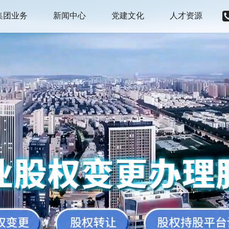
集团业务
新闻中心
党建文化
人才资源
涉税服务
公司要闻
党建动态
人才战略
股权转让
综合新闻
文化建设
校园招聘
海关进出口
资讯公示
社会招聘
企业资质服务
办学许可
综合资质
消防验收服务
建设项目管理
危险化学品经营
国土资源服务
文娱类许可
水务服务
医疗器械、消毒产品、药品
生态环境服务
食品生产、经营、预包装
人力资源
测绘资质
企业金融
公司注销