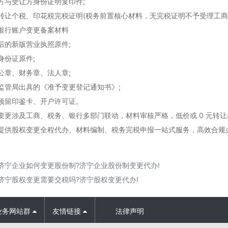
受让方身份证明复印件;
个税、印花税完税证明(税务前置核心材料，无完税证明不予受理工商
行账户变更备案材料
的新版营业执照原件;
份证原件;
章、财务章、法人章;
局出具的《准予变更登记通知书》;
留印鉴卡、开户许可证。
涉及工商、税务、银行多部门联动，材料审核严格，低价或 0 元转让
提供股权变更全程代办、材料编制、税务完税申报一站式服务，高效合规
济宁企业如何变更股份制?济宁企业股份制变更代办!
济宁股权变更需要交税吗?济宁股权变更代办!
业务网站群
友情链接
法律声明