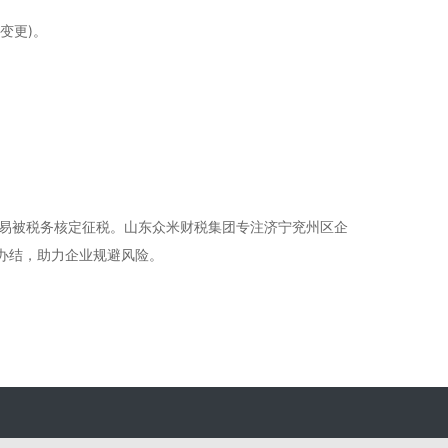
变更)。
易被税务核定征税。山东众米财税集团专注济宁兖州区企
办结，助力企业规避风险。