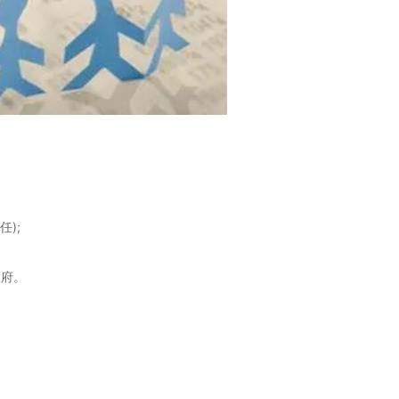
);
政府。