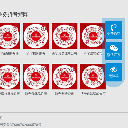
业务抖音矩阵
免费通话
宁金融服务部
济宁税务服务
济宁免费注册公司
济宁注销公司
微信联系
无障碍
宁医疗器械许可
济宁危化品许可
济宁测绘资质
济宁道路运输许可
图
安备37089702000578号