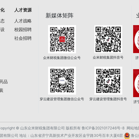
文化
人才资源
新媒体矩阵
动态
人才战略
建设
校园招聘
社会招聘
众米财税集团
抖音号
众米财税集团
微信公众号
济
药品
装
穿云建设管理集团
微信公众号
穿云建设管理集团
抖音号
济
Copyright © 山东众米财税集团有限公司 版权所有
鲁ICP备2021017246号-8
网站地
团有限公司 地址：⼭东省济宁⾼新技术产业开发区⾦宇路30号百丰⼤厦6层
鲁公网