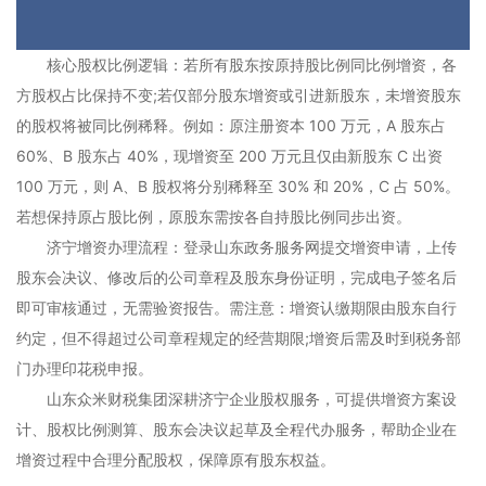
核心股权比例逻辑：若所有股东按原持股比例同比例增资，各
方股权占比保持不变;若仅部分股东增资或引进新股东，未增资股东
的股权将被同比例稀释。例如：原注册资本 100 万元，A 股东占
60%、B 股东占 40%，现增资至 200 万元且仅由新股东 C 出资
100 万元，则 A、B 股权将分别稀释至 30% 和 20%，C 占 50%。
若想保持原占股比例，原股东需按各自持股比例同步出资。
济宁增资办理流程：登录山东政务服务网提交增资申请，上传
股东会决议、修改后的公司章程及股东身份证明，完成电子签名后
即可审核通过，无需验资报告。需注意：增资认缴期限由股东自行
约定，但不得超过公司章程规定的经营期限;增资后需及时到税务部
门办理印花税申报。
山东众米财税集团深耕济宁企业股权服务，可提供增资方案设
计、股权比例测算、股东会决议起草及全程代办服务，帮助企业在
增资过程中合理分配股权，保障原有股东权益。